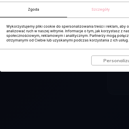
Zgoda
Szczegóły
Wykorzystujemy pliki cookie do spersonalizowania treści i reklam, aby
analizować ruch w naszej witrynie. Informacje o tym, jak korzystasz z n
społecznościowym, reklamowym i analitycznym. Partnerzy mogą połączy
J
otrzymanymi od Ciebie lub uzyskanymi podczas korzystania z ich usług.
Ciasteczka
Funkcjonalność
to
Ciasteczka
Personalizu
małe
niezbędne
pliki
do
danych
funkcjonowania
przechowywane
witryny
na
internetowej,
urządzeniu
umożliwiając
przez
podstawowe
witryny
funkcje,
internetowe
takie
w
jak
celu
nawigacja
zapamiętania
po
preferencji,
stronach
danych
i
logowania
dostęp