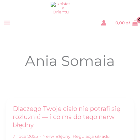
Przejdź
do
treści
0,00
zł
Ania Somaia
Dlaczego
Dlaczego Twoje ciało nie potrafi się
Twoje
ciało
rozluźnić — i co ma do tego nerw
nie
potrafi
błędny
się
rozluźnić
—
7 lipca 2025
-
Nerw Błędny
,
Regulacja układu
i