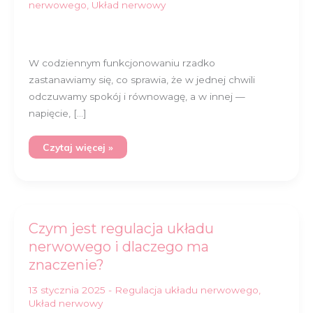
nerwowego
,
Układ nerwowy
co
ma
do
tego
nerw
błędny
W codziennym funkcjonowaniu rzadko
zastanawiamy się, co sprawia, że w jednej chwili
odczuwamy spokój i równowagę, a w innej —
napięcie, […]
Czytaj więcej »
Czym
Czym jest regulacja układu
jest
regulacja
nerwowego i dlaczego ma
układu
nerwowego
znaczenie?
i
dlaczego
ma
13 stycznia 2025
-
Regulacja układu nerwowego
,
znaczenie?
Układ nerwowy