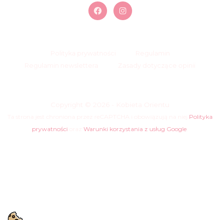
Polityka prywatności
Regulamin
Regulamin newslettera
Zasady dotyczące opinii
Copyright © 2026 - Kobieta Orientu
Ta strona jest chroniona przez reCAPTCHA i obowiązują na niej
Polityka
prywatności
oraz
Warunki korzystania z usług Google
.