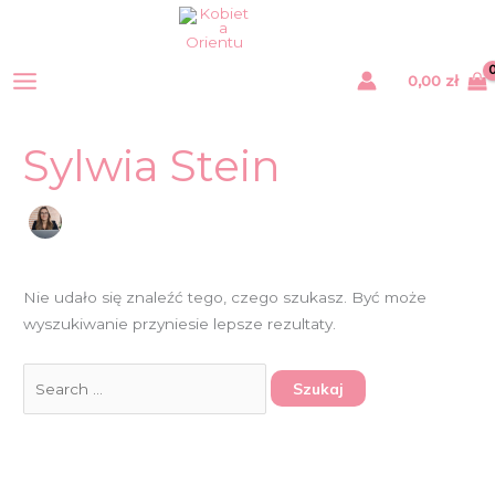
Przejdź
Szukaj
do
dla:
treści
0,00
zł
Sylwia Stein
Nie udało się znaleźć tego, czego szukasz. Być może
wyszukiwanie przyniesie lepsze rezultaty.