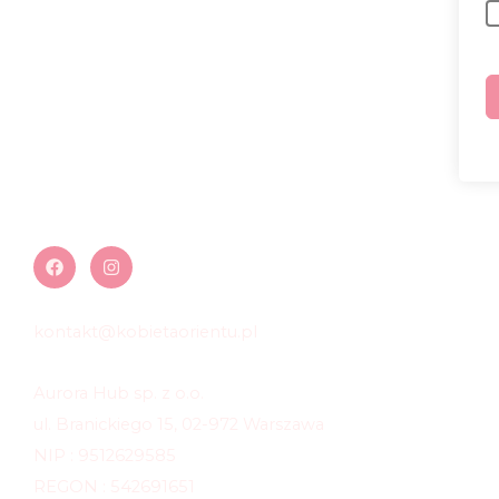
kontakt@kobietaorientu.pl
Aurora Hub sp. z o.o.
ul. Branickiego 15, 02-972 Warszawa
NIP : 9512629585
REGON : 542691651