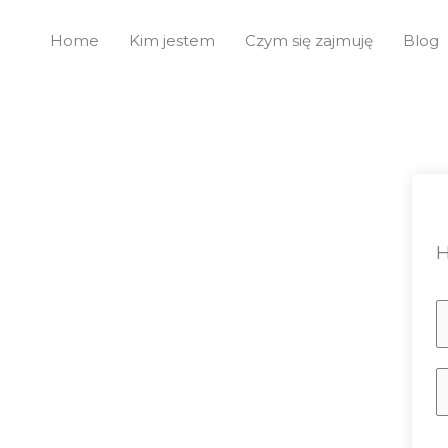
Przejdź
do
Home
Kim jestem
Czym się zajmuję
Blog
treści
H