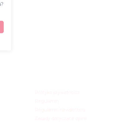
a?
Polityka prywatności
Regulamin
Regulamin newslettera
Zasady dotyczące opinii