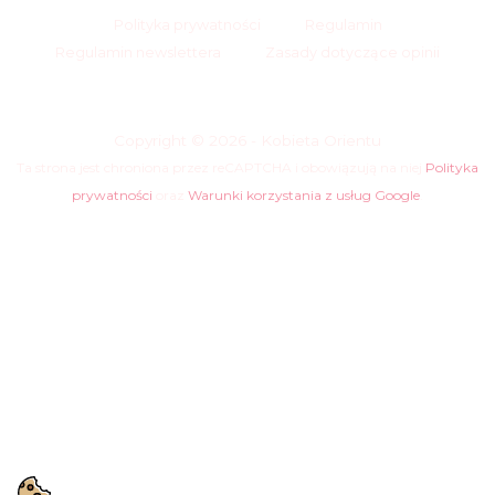
Polityka prywatności
Regulamin
Regulamin newslettera
Zasady dotyczące opinii
Copyright © 2026 - Kobieta Orientu
Ta strona jest chroniona przez reCAPTCHA i obowiązują na niej
Polityka
prywatności
oraz
Warunki korzystania z usług Google
.