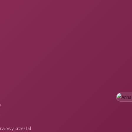
1
erwowy przestał