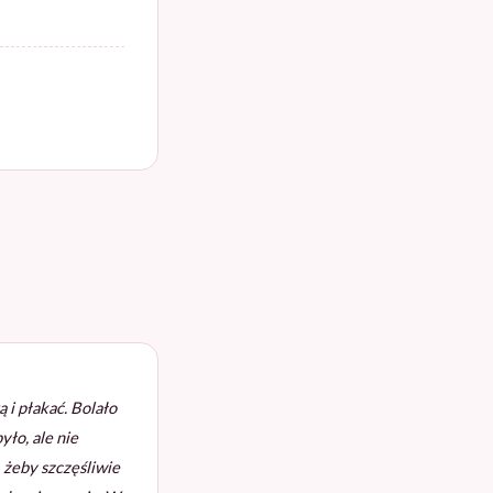
 i płakać. Bolało
yło, ale nie
 żeby szczęśliwie