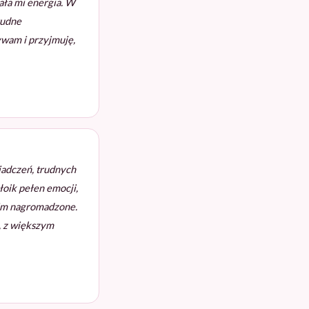
ała mi energia. W
rudne
ywam i przyjmuję,
iadczeń, trudnych
łoik pełen emocji,
nim nagromadzone.
j, z większym