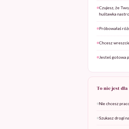
Czujesz, że Twoj
huśtawka nastro
Próbowałaś różny
Chcesz wreszcie 
Jesteś gotowa pr
To nie jest dla
Nie chcesz praco
Szukasz drogi n