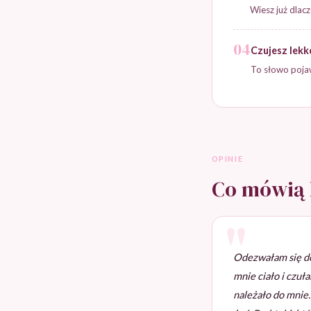
Wiesz już dlacz
04
Czujesz lekk
To słowo pojawi
OPINIE
Co mówią 
Odezwałam się do 
mnie ciało i czuła
należało do mnie.