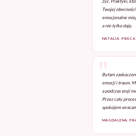
żyć. Praktyki, kt
Twojej obecności 
emocjonalne miej
a nie tylko daję.
NATALIA, PRACA 
Byłam zaskoczona 
emocji i traum. M
a podczas sesji 
Przez cały proces
spokojem wracam d
MAGDALENA, PRA