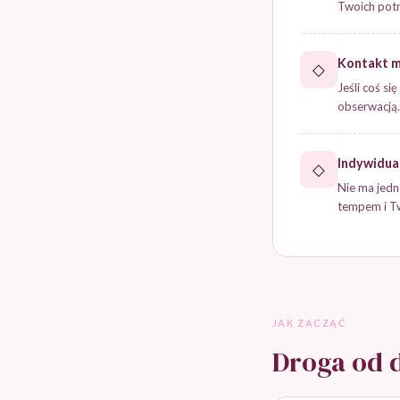
Twoich potr
Kontakt m
◇
Jeśli coś s
obserwacją.
Indywidual
◇
Nie ma jedn
tempem i T
JAK ZACZĄĆ
Droga od d