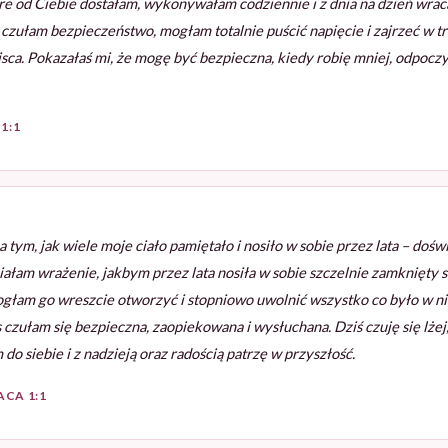
óre od Ciebie dostałam, wykonywałam codziennie i z dnia na dzień wrac
czułam bezpieczeństwo, mogłam totalnie puścić napięcie i zajrzeć w t
sca. Pokazałaś mi, że mogę być bezpieczna, kiedy robię mniej, odpocz
1:1
tym, jak wiele moje ciało pamiętało i nosiło w sobie przez lata – dośw
iałam wrażenie, jakbym przez lata nosiła w sobie szczelnie zamknięty s
mogłam go wreszcie otworzyć i stopniowo uwolnić wszystko co było w 
 czułam się bezpieczna, zaopiekowana i wysłuchana. Dziś czuję się lże
o siebie i z nadzieją oraz radością patrzę w przyszłość.
CA 1:1