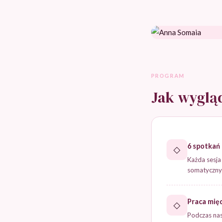
PROGRAM
Jak wygląd
6 spotkań
◇
Każda sesja
somatyczny
Praca mię
◇
Podczas na