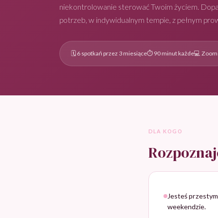
niekontrolowanie sterować Twoim życiem. Dop
potrzeb, w indywidualnym tempie, z pełnym pr
🗓 6 spotkań przez 3 miesiące
⏱ 90 minut każde
💻 Zoom
DLA KOGO
Rozpoznaje
Jesteś przestymu
weekendzie.