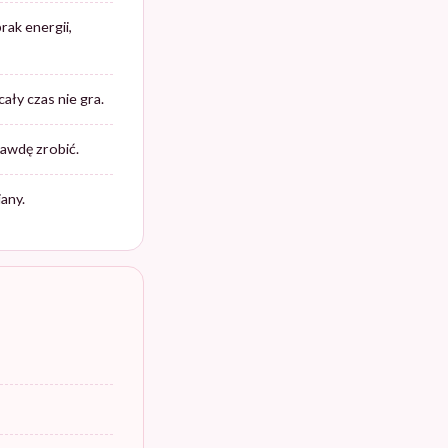
rak energii,
ały czas nie gra.
rawdę zrobić.
any.