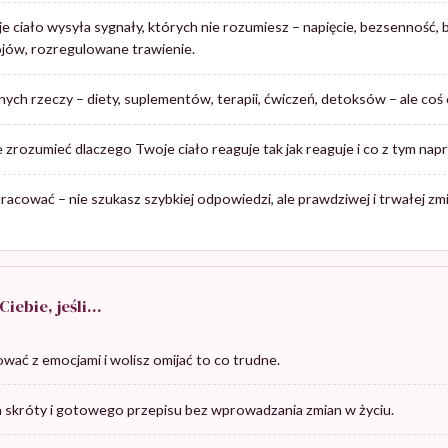
e ciało wysyła sygnały, których nie rozumiesz – napięcie, bezsenność, b
jów, rozregulowane trawienie.
ch rzeczy – diety, suplementów, terapii, ćwiczeń, detoksów – ale coś c
zrozumieć dlaczego Twoje ciało reaguje tak jak reaguje i co z tym nap
acować – nie szukasz szybkiej odpowiedzi, ale prawdziwej i trwałej zmi
 Ciebie, jeśli…
wać z emocjami i wolisz omijać to co trudne.
a skróty i gotowego przepisu bez wprowadzania zmian w życiu.