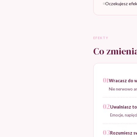
Oczekujesz efek
EFEKTY
Co zmienia
01
Wracasz do w
Nie nerwowo ani
02
Uwalniasz to
Emocje, napięci
03
Rozumiesz s