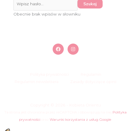
Obecnie brak wpisów w słowniku
Polityka prywatności
Regulamin
Regulamin newslettera
Zasady dotyczące opinii
Copyright © 2026 - Kobieta Orientu
Ta strona jest chroniona przez reCAPTCHA i obowiązują na niej
Polityka
prywatności
oraz
Warunki korzystania z usług Google
.