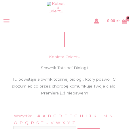
Przejdź
do
treści
0,00
zł
Kobieta Orientu
Słownik Totalnej Biologii
Tu powstaje słownik totalnej biologii, który pozwoli Ci
zrozumieć co przez chorobę komunikuje Twoje ciało.
Premiera już niebawem!
Wszystko
|
#
A
B
C
D
E
F
G
H
I
J
K
L
M
N
O
P
Q
R
S
T
U
V
W
X
Y
Z