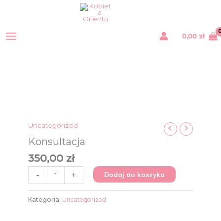
Przejdź
do
treści
0,00
zł
ilość
Konsultacja
Uncategorized
Konsultacja
350,00
zł
-
+
Dodaj do koszyka
Kategoria:
Uncategorized