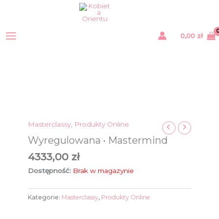
Przejdź
do
treści
0,00
zł
Masterclassy
,
Produkty Online
Wyregulowana • Mastermind
4333,00
zł
Dostępność:
Brak w magazynie
Kategorie:
Masterclassy
,
Produkty Online