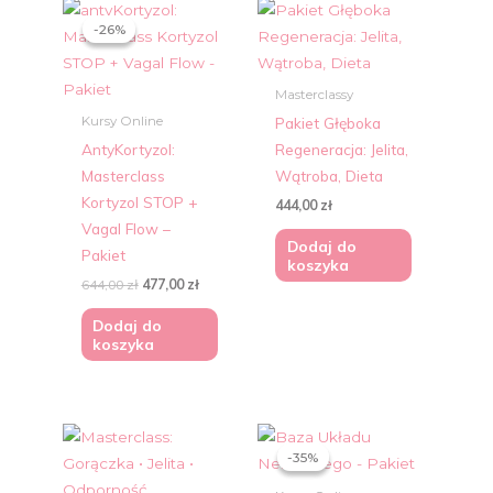
Pierwotna
Aktualna
cena
cena
-26%
-26%
wynosiła:
wynosi:
644,00 zł.
477,00 zł.
Masterclassy
Pakiet Głęboka
Kursy Online
AntyKortyzol:
Regeneracja: Jelita,
Masterclass
Wątroba, Dieta
Kortyzol STOP +
444,00
zł
Vagal Flow –
Dodaj do
Pakiet
koszyka
644,00
zł
477,00
zł
Dodaj do
koszyka
Pierwotna
Aktualna
cena
cena
-35%
-35%
wynosiła:
wynosi:
552,00 zł.
357,00 zł.